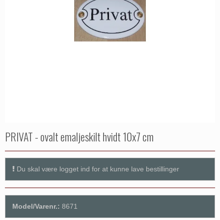
PRIVAT - ovalt emaljeskilt hvidt 10x7 cm
Du skal være logget ind for at kunne lave bestillinger
Model/Varenr.:
8671