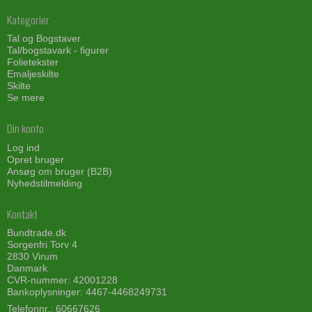
Kategorier
Tal og Bogstaver
Tal/bogstavark - figurer
Folietekster
Emaljeskilte
Skilte
Se mere
Din konto
Log ind
Opret bruger
Ansøg om bruger (B2B)
Nyhedstilmelding
Kontakt
Bundtrade.dk
Sorgenfri Torv 4
2830 Virum
Danmark
CVR-nummer: 42001228
Bankoplysninger: 4467-4468249731
Telefonnr.:
60667626